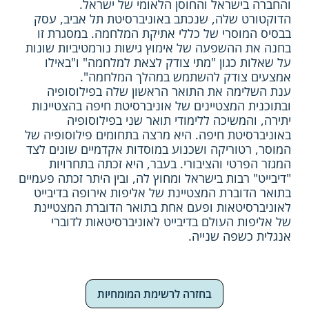
והחברה בישראל והחוסן הלאומי של ישראל.
הדוקטורט שלה, שנכתב באוניברסיטת תל אביב, עסק
בבסיס המוסרי של כללי אתיקת המלחמה. במסגרת זו
בחנה את ההשפעה של אימוץ גישות נורמטיביות שונות
על שאלות כגון "מתי צודק לצאת למלחמה" ו"באילו
אמצעים צודק להשתמש במהלך המלחמה".
ענת השלימה את התואר הראשון שלה בפילוסופיה
ובתוכנית המצטיינים של אוניברסיטת חיפה בהצטיינות
יתירה, והמשיכה ללימודי תואר שני בפילוסופיה
באוניברסיטת חיפה. היא מרצה בתחומים פילוסופיה של
המוסר, רטוריקה ושכנוע במוסדות אקדמיים שונים לצד
המגזר הפרטי והציבורי. בעבר, היא זכתה בתחרויות
"דיבייט" רבות בישראל ומחוץ לה, ובין היתר זכתה פעמיים
בתואר הדוברת המצטיינת של אליפות אירופה בדיבייט
לאוניברסיטאות ופעם אחת בתואר הדוברת המצטיינת
של אליפות העולם בדיבייט לאוניברסיטאות לדוברי
אנגלית כשפה שנייה.
בחזרה לרשימת המומחיות