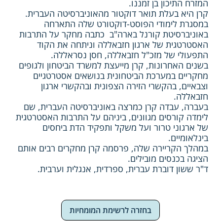
המזרח התיכון בן זמננו.
קרן היא בעלת תואר דוקטור מהאוניברסיטה העברית.
במסגרת לימודי הפוסט-דוקטורט שלה התארחה
באוניברסיטת קורנל בארה"ב כתבה מחקר על התרבות
האסטרטגית של ארגון חזבאללה וניתחה את הקוד
התפעולי של מזכ"ל חזבאללה, חסן נסראללה.
בשנים האחרונות, קרן מייעצת למשרד הביטחון ולגופים
מחקריים במערכת הביטחונית בנושאים אסטרטגיים
וצבאיים, בהקשרי הזירה הצפונית ובהקשרי ארגון
חזבאללה.
בעברה, עבדה קרן כמרצה באוניברסיטה העברית, שם
לימדה קורסים מגוונים, ביניהם על התרבות האסטרטגית
של ארגוני טרור ועל משקל ותפקיד הדת ביחסים
בינלאומיים.
במהלך הקריירה שלה, פרסמה קרן מחקרים רבים אותם
הציגה בכנסים מובילים.
ד"ר ששון דוברת עברית, ספרדית, אנגלית וערבית.
בחזרה לרשימת המומחיות