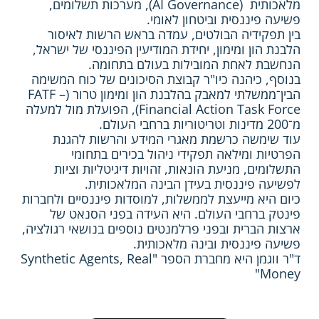
מלאכותית (AI Governance), מערכות תשלומים,
פשיעה פיננסית וביטחון לאומי.
בין תפקידיה הבולטים, עמדה בראש הרשות לאיסור
הלבנת הון ומימון, יחידת המודיעין הפיננסי של ישראל,
הנחשבת לאחת המובילות בעולם בתחומה.
בנוסף, כיהנה כיו"ר קבוצת הסיכונים של כוח המשימה
הבין־ממשלתי למאבק בהלבנת הון ומימון טרור (FATF –
Financial Action Task Force), הפועלת מול למעלה
מ־200 מדינות וטריטוריות ברחבי העולם.
עוד שימשה כרשמת מאגרי המידע והרשות להגנת
הפרטיות ומילאה תפקידי ניהול בכירים בתחומי
התשלומים, מניעת הונאות, זהויות דיגיטליות וציות
לפשיעה פיננסית בעידן הבינה המלאכותית.
כיום היא מייעצת לממשלות, למוסדות פיננסיים ולחברות
פינטק ברחבי העולם. היא העידה בפני הסנאט של
ארצות הברית ובפני פרלמנטים נוספים בנושאי רגולציה,
פשיעה פיננסית ובינה מלאכותית.
ד"ר ווגמן היא מחברת הספר "Synthetic Agents, Real
Money"