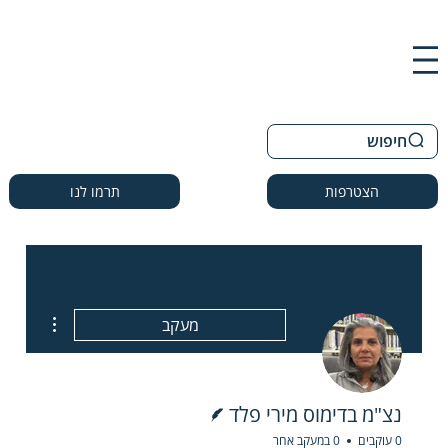
חיפוש
הצטרפות
תרמו לנו
e actions
מעקב
כותב/ת
נצ"מ בדימוס מירי פלד
0 עוקבים
0 במעקב אחר