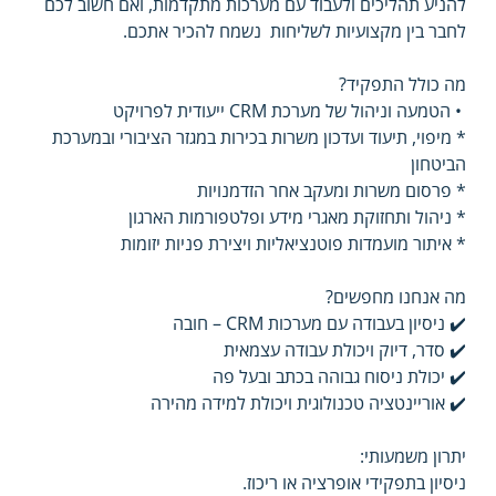
להניע תהליכים ולעבוד עם מערכות מתקדמות, ואם חשוב לכם 
לחבר בין מקצועיות לשליחות  נשמח להכיר אתכם.
מה כולל התפקיד?
 • הטמעה וניהול של מערכת CRM ייעודית לפרויקט
* מיפוי, תיעוד ועדכון משרות בכירות במגזר הציבורי ובמערכת 
הביטחון
* פרסום משרות ומעקב אחר הזדמנויות
* ניהול ותחזוקת מאגרי מידע ופלטפורמות הארגון
* איתור מועמדות פוטנציאליות ויצירת פניות יזומות
מה אנחנו מחפשים? 
✔️ ניסיון בעבודה עם מערכות CRM – חובה
✔️ סדר, דיוק ויכולת עבודה עצמאית
✔️ יכולת ניסוח גבוהה בכתב ובעל פה
✔️ אוריינטציה טכנולוגית ויכולת למידה מהירה
יתרון משמעותי: 
ניסיון בתפקידי אופרציה או ריכוז.