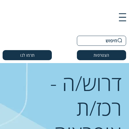
חיפוש
הצטרפות
תרמו לנו
דרוש/ה -
רכז/ת