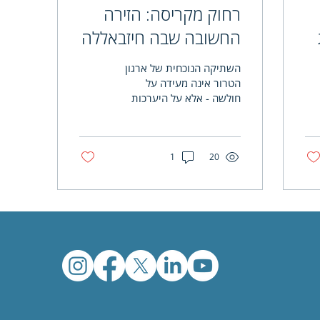
רחוק מקריסה: הזירה
החשובה שבה חיזבאללה
מתחזק בחשאי
השתיקה הנוכחית של ארגון
הטרור אינה מעידה על
חולשה - אלא על היערכות
מחדש, באזור שבו הפיקוח
עליו ועל צינורות המימון שלו
רופף מאוד • הסכנה...
1
20