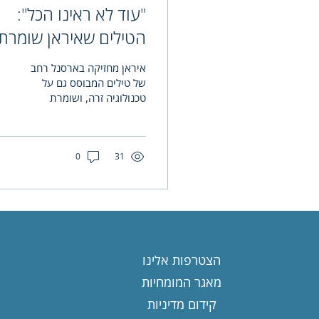
"עוד לא ראינו הכל":
הטילים שאיראן שומרת
בצד לשעת פקודה
איראן מחזיקה בארסנל רחב
של טילים המבוסס גם על
טכנולוגיה זרה, ושומרת
יכולות מתקדמות למקרה של
הסלמה נוספת | מורן אללוף,
חוקרת איראן: "מה...
0
31
הצטרפות אלינו
מאגר המומחיות
קידום מדיניות